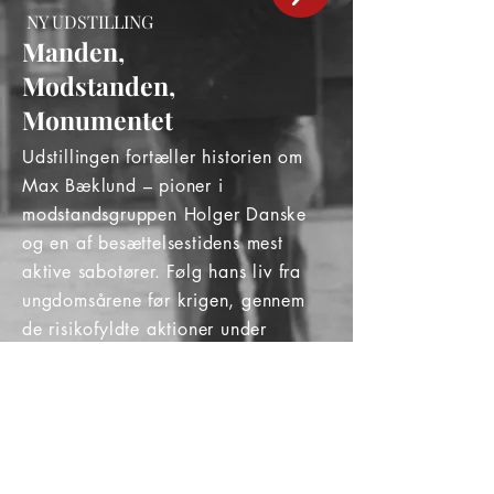
NY UDSTILLING
Manden,
Modstanden,
Monumentet
Udstillingen fortæller historien om
Max Bæklund – pioner i
modstandsgruppen Holger Danske
og en af besættelsestidens mest
aktive sabotører. Følg hans liv fra
ungdomsårene før krigen, gennem
de risikofyldte aktioner under
besættelsen, til tiden efter krigen.
Gennem genstande, fotos og
personlige fortællinger møder du
mennesket bag modstandsmanden.
Udstillingen giver samtidig et unikt